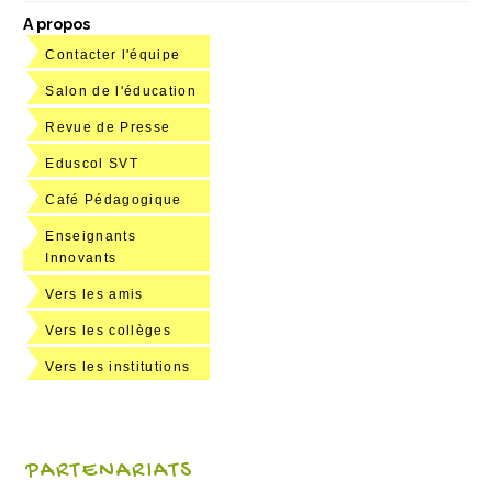
A propos
Contacter l'équipe
Salon de l'éducation
Revue de Presse
Eduscol SVT
Café Pédagogique
Enseignants
Innovants
Vers les amis
Vers les collèges
Vers les institutions
PARTENARIATS