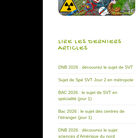
LIRE LES DERNIERS
ARTICLES
DNB 2026 : découvrez le sujet de SVT
Sujet de Spé SVT Jour 2 en métropole
BAC 2026 : le sujet de SVT en
spécialité (jour 1)
Bac 2026 : le sujet des centres de
l’étranger (jour 1)
DNB 2026 : découvrez le sujet
sciences d’Amérique du nord