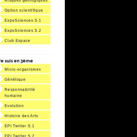
Risques géologiques
Option scientifique
ExpoSciences S.1
ExpoSciences S.2
Club Espace
Je suis en 3ème
Micro-organismes
Génétique
Responsabilité
humaine
Evolution
Histoire des Arts
EPI Twitter S.1
EPI Twitter S.2