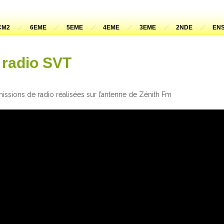
CM2
6EME
5EME
4EME
3EME
2NDE
ENS
 radio SVT
issions de radio réalisées sur l’antenne de Zénith Fm