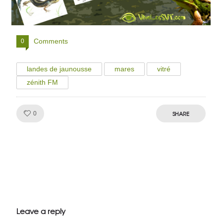
Comments
0
landes de jaunousse
mares
vitré
zénith FM
Like!
SHARE
0
Julien de
VivelesSVT.com
Leave a reply