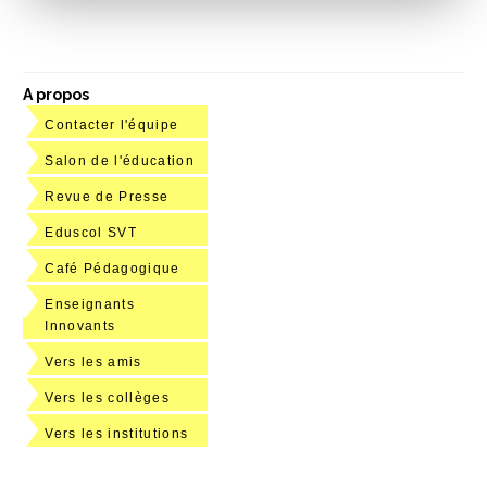
A propos
Contacter l'équipe
Salon de l'éducation
Revue de Presse
Eduscol SVT
Café Pédagogique
Enseignants
Innovants
Vers les amis
Vers les collèges
Vers les institutions