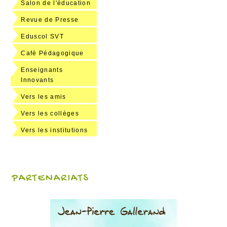
Salon de l'éducation
Revue de Presse
Eduscol SVT
Café Pédagogique
Enseignants
Innovants
Vers les amis
Vers les collèges
Vers les institutions
PARTENARIATS