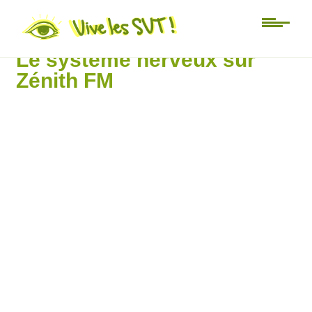
zénith FM
Le système nerveux sur
Zénith FM