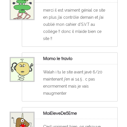
merci il est vraiment génial ce site
en plus j’ai contrôle demain et j’ai
oublié mon cahier d’S.V.T au
collège !! donc il m’aide bien ce
site !!
Momo le travlo
Walah i tu le site avant javé 6/20
maintenant j’en ai 14.5 . c pas
enormement mais je vais
maugmenter
MoiEleveDe5Eme
C’est vraiment bien, on retrouve