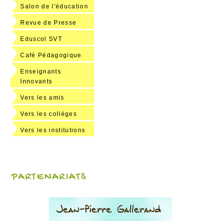
Salon de l'éducation
Revue de Presse
Eduscol SVT
Café Pédagogique
Enseignants
Innovants
Vers les amis
Vers les collèges
Vers les institutions
PARTENARIATS