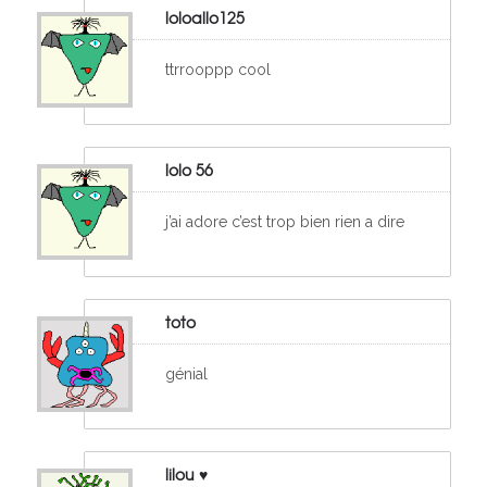
loloallo125
ttrrooppp cool
lolo 56
j’ai adore c’est trop bien rien a dire
toto
génial
lilou ♥