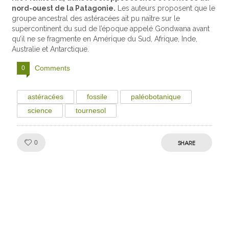
nord-ouest de la Patagonie.
Les auteurs proposent que le
groupe ancestral des astéracées ait pu naître sur le
supercontinent du sud de l’époque appelé Gondwana avant
qu’il ne se fragmente en Amérique du Sud, Afrique, Inde,
Australie et Antarctique.
Comments
0
astéracées
fossile
paléobotanique
science
tournesol
Like!
SHARE
0
Julien de