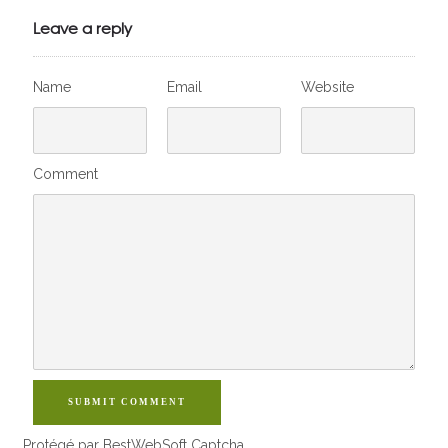
VivelesSVT.com
Leave a reply
Name
Email
Website
Comment
SUBMIT COMMENT
Protégé par BestWebSoft Captcha