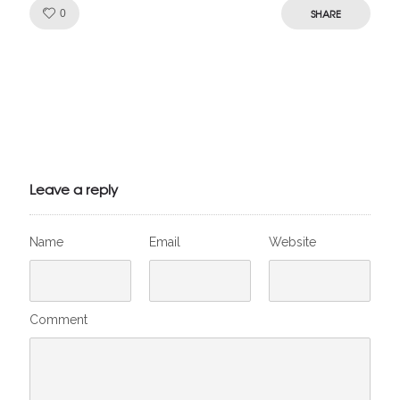
Like!
SHARE
0
Julien de
VivelesSVT.com
Leave a reply
Name
Email
Website
Comment