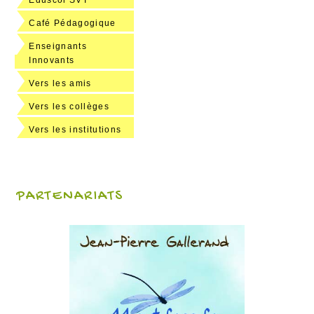
Eduscol SVT
Café Pédagogique
Enseignants
Innovants
Vers les amis
Vers les collèges
Vers les institutions
PARTENARIATS