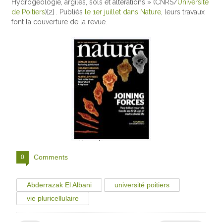
Hydrogéologie, argiles, sols et altérations » (CNRS/
Université
de Poitiers
)[2] . Publiés
le 1er juillet dans Nature
, leurs travaux
font la couverture de la revue.
Comments
0
Abderrazak El Albani
université poitiers
vie pluricellulaire