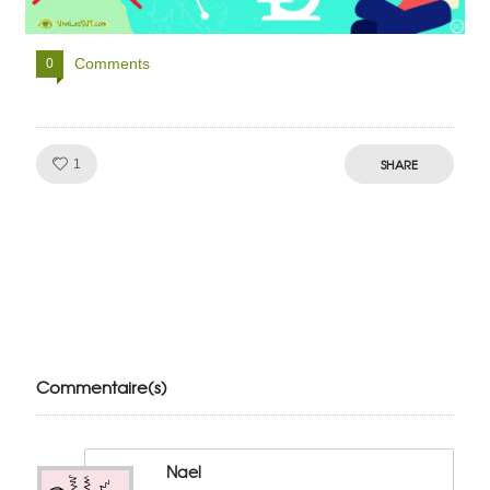
Comments
0
Like!
SHARE
1
Julien de
VivelesSVT.com
Commentaire(s)
Nael