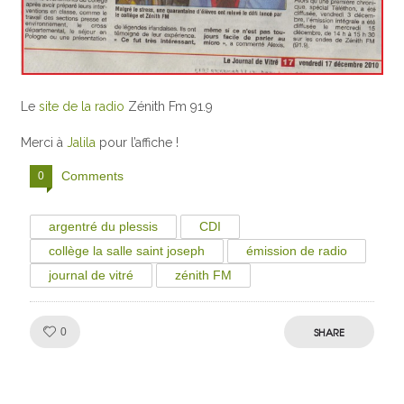
Le
site de la radio
Zénith Fm 91.9
Merci à
Jalila
pour l’affiche !
Comments
0
argentré du plessis
CDI
collège la salle saint joseph
émission de radio
journal de vitré
zénith FM
Like!
SHARE
0