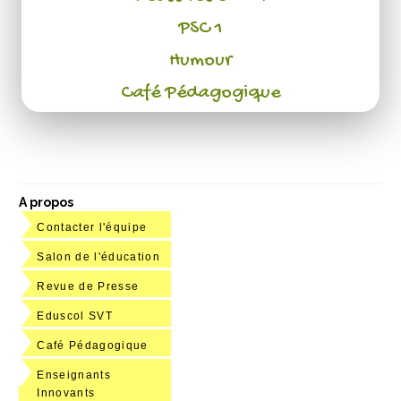
PSC 1
Humour
Café Pédagogique
A propos
Contacter l'équipe
Salon de l'éducation
Revue de Presse
Eduscol SVT
Café Pédagogique
Enseignants
Innovants