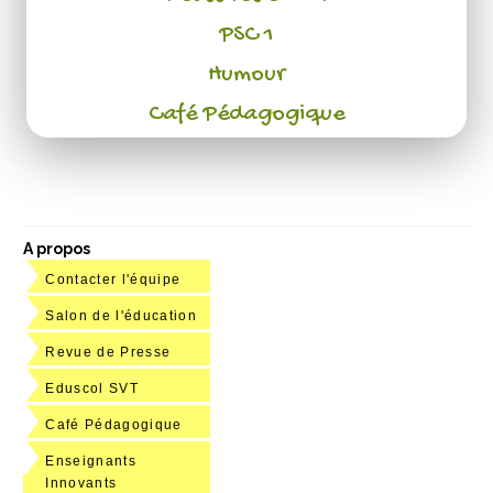
PSC 1
Humour
Café Pédagogique
A propos
Contacter l'équipe
Salon de l'éducation
Revue de Presse
Eduscol SVT
Café Pédagogique
Enseignants
Innovants