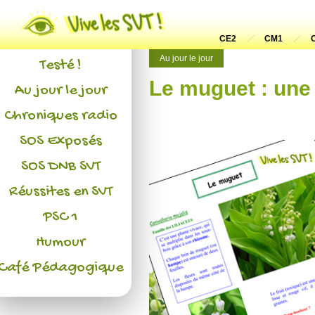
Actualités
L'association
CE2
CM1
Au jour le jour
Testé !
Le muguet : une 
Au jour le jour
Chroniques radio
SOS Exposés
SOS DNB SVT
Réussites en SVT
PSC 1
Humour
Café Pédagogique