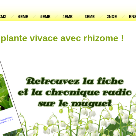
CM2
6EME
5EME
4EME
3EME
2NDE
ENS
plante vivace avec rhizome !