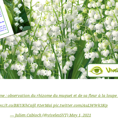
6ème : observation du rhizome du muguet et de sa fleur à la loupe
ps://t.co/BKUKhCajjl
#1erMai
pic.twitter.com/AuLW9rk3Kp
— Julien Cabioch (@vivelesSVT)
May 1, 2021