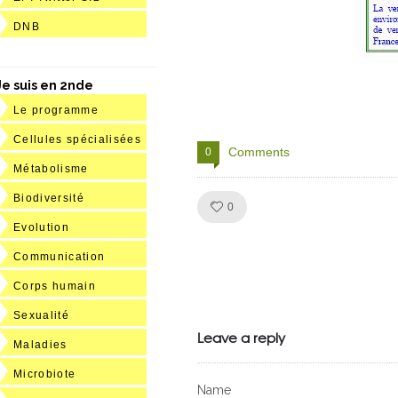
DNB
Je suis en 2nde
Le programme
Cellules spécialisées
Comments
0
Métabolisme
Biodiversité
Like!
0
Evolution
Communication
Corps humain
Julien de
Sexualité
VivelesSVT.com
Leave a reply
Maladies
Microbiote
Name