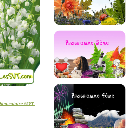
 binoculaire
#SVT