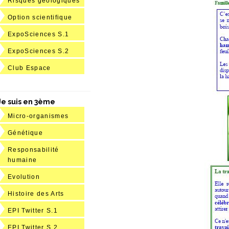
Risques géologiques
Option scientifique
ExpoSciences S.1
ExpoSciences S.2
Club Espace
Je suis en 3ème
Micro-organismes
Génétique
Responsabilité
humaine
Evolution
Histoire des Arts
EPI Twitter S.1
EPI Twitter S.2