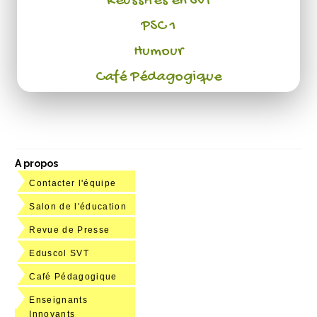
Réussites en SVT
PSC 1
Humour
Café Pédagogique
A propos
Contacter l'équipe
Salon de l'éducation
Revue de Presse
Eduscol SVT
Café Pédagogique
Enseignants
Innovants