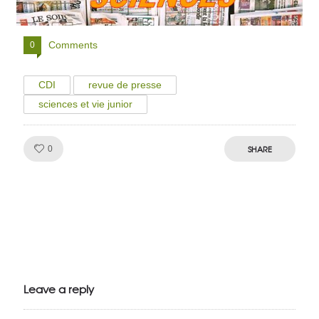
Comments
0
CDI
revue de presse
sciences et vie junior
Like!
SHARE
0
Julien de
VivelesSVT.com
Leave a reply