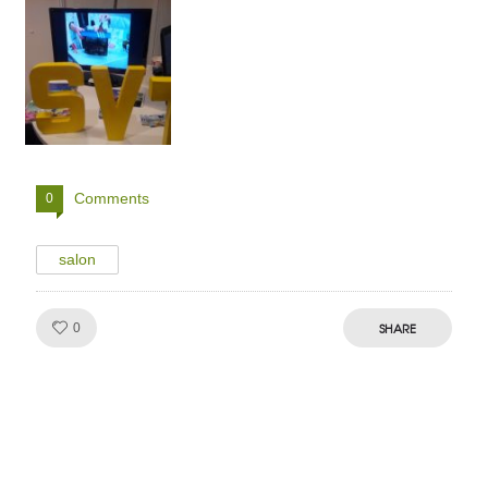
Comments
0
salon
Like!
SHARE
0