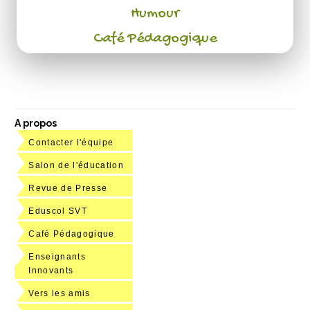
Humour
Café Pédagogique
A propos
Contacter l'équipe
Salon de l'éducation
Revue de Presse
Eduscol SVT
Café Pédagogique
Enseignants
Innovants
Vers les amis