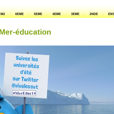
CM2
6EME
5EME
4EME
3EME
2NDE
ENS
 Mer-éducation