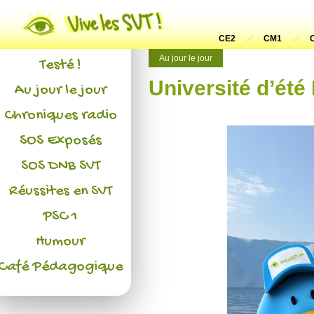
Actualités
L'association
CE2
CM1
Au jour le jour
Testé !
Université d’été
Au jour le jour
Chroniques radio
SOS Exposés
SOS DNB SVT
Réussites en SVT
PSC 1
Humour
Café Pédagogique