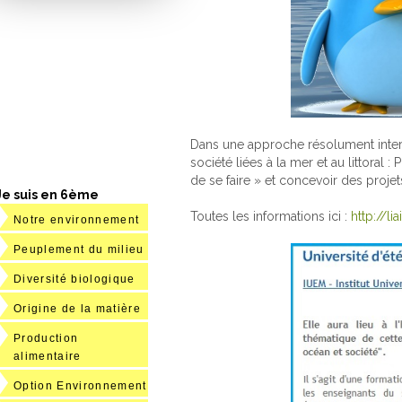
Dans une approche résolument interd
société liées à la mer et au littoral
de se faire » et concevoir des proje
Je suis en 6ème
Toutes les informations ici :
http://l
Notre environnement
Peuplement du milieu
Diversité biologique
Origine de la matière
Production
alimentaire
Option Environnement