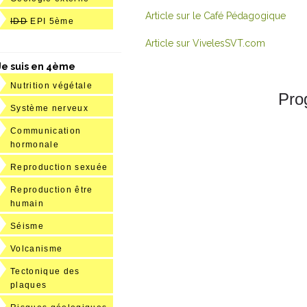
Article sur le Café Pédagogique
IDD
EPI 5ème
Article sur VivelesSVT.com
Je suis en 4ème
Nutrition végétale
Pro
Système nerveux
Communication
hormonale
Reproduction sexuée
Reproduction être
humain
Séisme
Volcanisme
Tectonique des
plaques