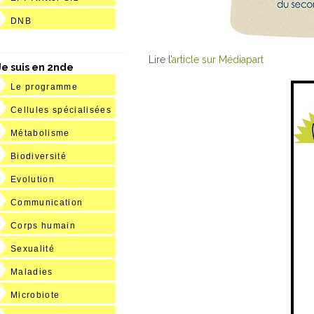
DNB
Lire l’
article sur Médiapart
Je suis en 2nde
Le programme
Cellules spécialisées
Métabolisme
Biodiversité
Evolution
Communication
Corps humain
Sexualité
Maladies
Microbiote