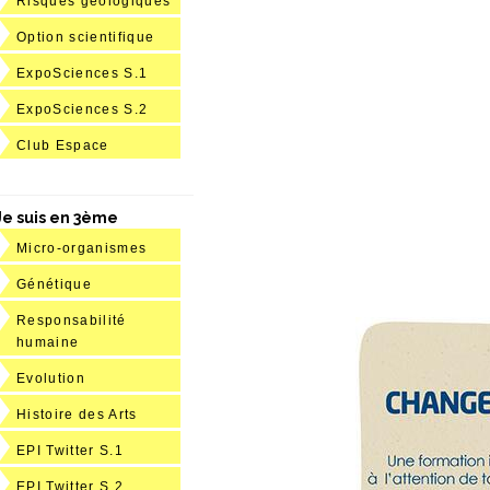
Risques géologiques
Option scientifique
ExpoSciences S.1
ExpoSciences S.2
Club Espace
Je suis en 3ème
Micro-organismes
Génétique
Responsabilité
humaine
Evolution
Histoire des Arts
EPI Twitter S.1
EPI Twitter S.2