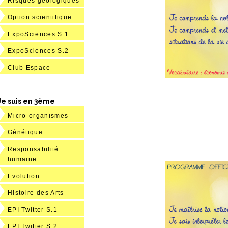
Risques géologiques
Option scientifique
ExpoSciences S.1
ExpoSciences S.2
Club Espace
Je suis en 3ème
Micro-organismes
Génétique
Responsabilité
humaine
Evolution
Histoire des Arts
EPI Twitter S.1
EPI Twitter S.2