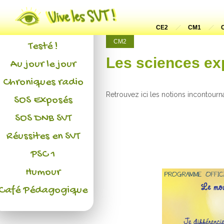
Actualités
L'association
CE2
CM1
CM2
Testé !
Les sciences ex
Au jour le jour
Chroniques radio
Retrouvez ici les notions incontour
SOS Exposés
SOS DNB SVT
Réussites en SVT
PSC 1
Humour
Café Pédagogique