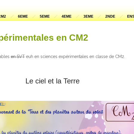
CM2
6EME
5EME
4EME
3EME
2NDE
ENS
périmentales en CM2
nables
en SVT
euh en sciences expérimentales en classe de CM2.
Le ciel et la Terre