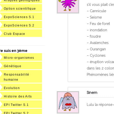
Risques géologiques
s’il vous plait c’
Option scientifique
– Cannicule
– Seisme
ExpoSciences S.1
– Feu de foret
ExpoSciences S.2
– inondation
Club Espace
– foudre
– Avalenches
– Ourangan
Je suis en 3ème
– Cyclones
Micro-organismes
– éruption volc
Génétique
dans les 2 colo
Phénomènes liés à
Responsabilité
humaine
Evolution
Sinem
Histoire des Arts
Lulu la réponse 
EPI Twitter S.1
EPI Twitter S.2