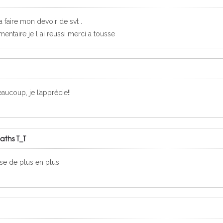
a faire mon devoir de svt .
ntaire je l ai reussi merci a tousse
aucoup, je l’apprécie!!
aths T_T
sse de plus en plus