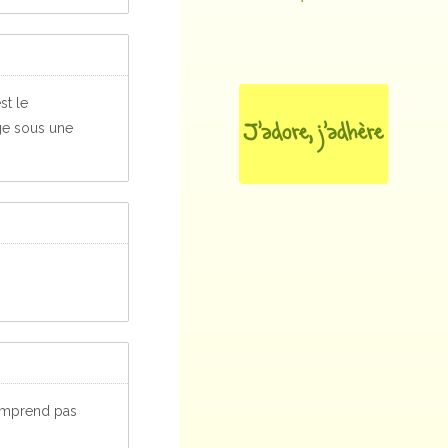
st le
nge sous une
 comprend pas