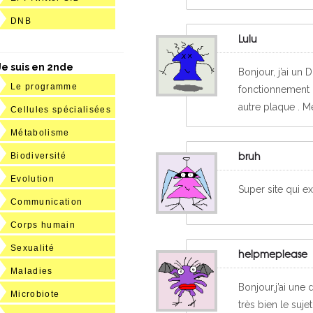
DNB
Lulu
Je suis en 2nde
Bonjour, j’ai un 
Le programme
fonctionnement d
autre plaque . M
Cellules spécialisées
Métabolisme
bruh
Biodiversité
Evolution
Super site qui e
Communication
Corps humain
Sexualité
helpmeplease
Maladies
Bonjour,j’ai une
Microbiote
très bien le suje