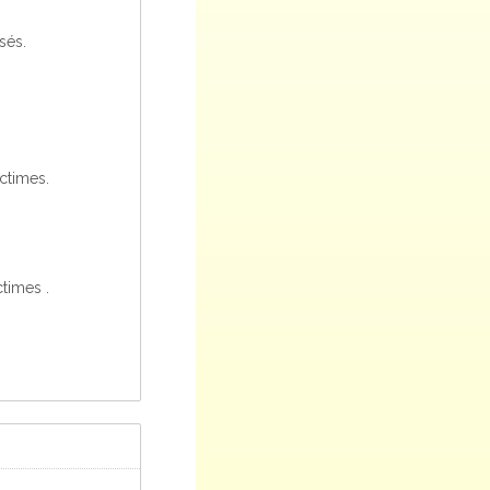
sés.
ctimes.
ctimes .