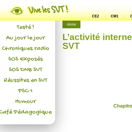
Actualités
L'association
CE2
CM1
4ème
Testé !
L’activité intern
Au jour le jour
SVT
Chroniques radio
SOS Exposés
SOS DNB SVT
Réussites en SVT
PSC 1
Humour
Chapitre
Café Pédagogique