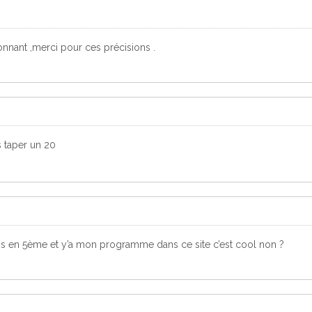
ionnant ,merci pour ces précisions .
s taper un 20
uis en 5ème et y’a mon programme dans ce site c’est cool non ?