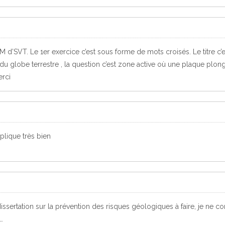
DM d’SVT. Le 1er exercice c’est sous forme de mots croisés. Le titre c’e
u globe terrestre , la question c’est zone active où une plaque plo
erci
xplique très bien
 dissertation sur la prévention des risques géologiques à faire, je ne
t…