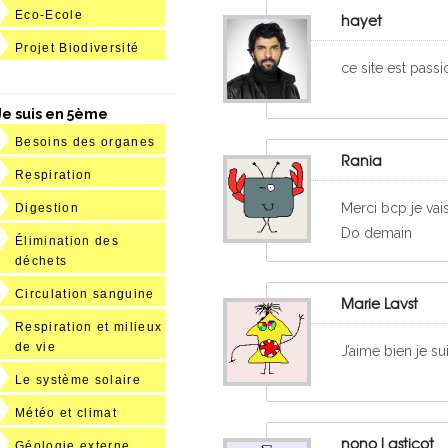
Eco-Ecole
hayet
Projet Biodiversité
ce site est pass
Je suis en 5ème
Besoins des organes
Rania
Respiration
Merci bcp je vai
Digestion
Do demain
Élimination des
déchets
Circulation sanguine
Marie Lavst
Respiration et milieux
de vie
J’aime bien je s
Le système solaire
Météo et climat
nono l asticot
Géologie externe