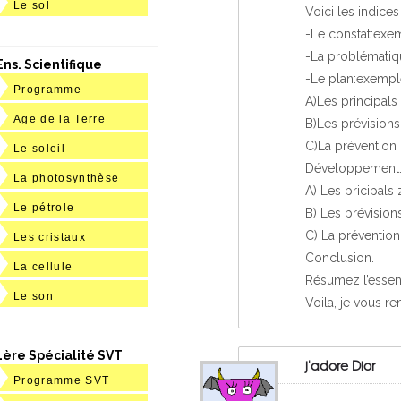
Le sol
Voici les indices 
-Le constat:exe
-La problématiq
Ens. Scientifique
-Le plan:exempl
Programme
A)Les principals
Age de la Terre
B)Les prévisions
C)La prévention 
Le soleil
Développement
La photosynthèse
A) Les pricipals 
Le pétrole
B) Les prévisions
C) La prévention
Les cristaux
Conclusion.
La cellule
Résumez l’essen
Le son
Voila, je vous r
1ère Spécialité SVT
j'adore Dior
Programme SVT