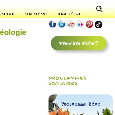
. SCIENTI.
1ERE SPÉ SVT
TERM. SPÉ SVT
géologie
PROGRAMMES
SCOLAIRES