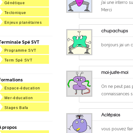
j’ai une interro 
Génétique
Merci
Tectonique
Enjeux planètaires
chupachups
Terminale Spé SVT
bonjours jai un 
Programme SVT
Term Spé SVT
moi-juste-moi
Formations
On ne peut pas p
Espace-éducation
connaissances su
Mer-éducation
Stages Bafa
Aclépsios
A propos
vous pouvez fai