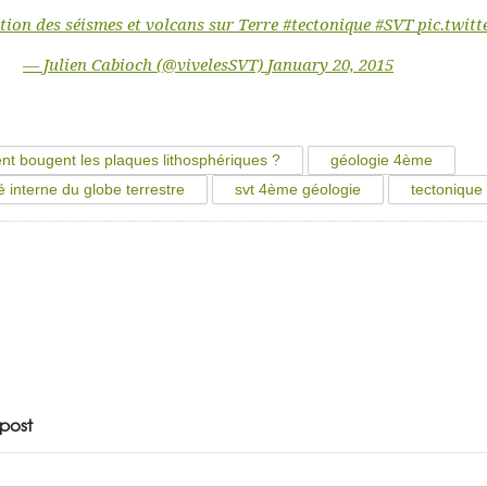
tion des séismes et volcans sur Terre
#tectonique
#SVT
pic.twit
— Julien Cabioch (@vivelesSVT)
January 20, 2015
t bougent les plaques lithosphériques ?
géologie 4ème
ité interne du globe terrestre
svt 4ème géologie
tectonique
post