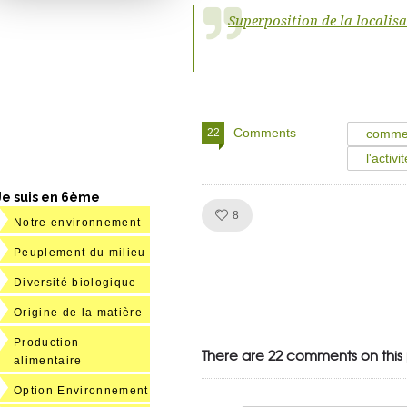
Superposition de la localisa
Comments
22
commen
l'activ
Je suis en 6ème
Like!
8
Notre environnement
Peuplement du milieu
Diversité biologique
Julien de
Origine de la matière
VivelesSVT.com
Production
There are 22 comments on this 
alimentaire
Option Environnement