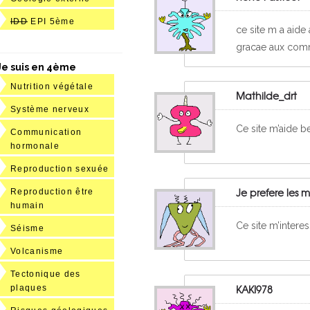
IDD
EPI 5ème
ce site m a aide 
gracae aux comme
Je suis en 4ème
Nutrition végétale
Mathilde_drt
Système nerveux
Ce site m’aide be
Communication
hormonale
Reproduction sexuée
Je prefere les m
Reproduction être
humain
Ce site m’intere
Séisme
Volcanisme
Tectonique des
KAKI978
plaques