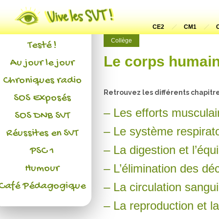
Actualités
L'association
CE2
CM1
Collège
Testé !
Le corps humain 
Au jour le jour
Chroniques radio
Retrouvez les différents chapitre
SOS Exposés
– Les efforts musculai
SOS DNB SVT
– Le système respirato
Réussites en SVT
– La digestion et l’équi
PSC 1
– L’élimination des dé
Humour
Café Pédagogique
– La circulation sangu
– La reproduction et la