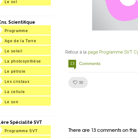
Le sol
Ens. Scientifique
Programme
Age de la Terre
Le soleil
Retour à la
page Programme SVT Cy
La photosynthèse
Comments
13
Le pétrole
Les cristaux
Like!
30
La cellule
Le son
Julien de
1ère Spécialité SVT
VivelesSVT.com
There are 13 comments on this 
Programme SVT