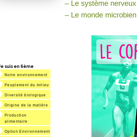
– Le système nerveux
– Le monde microbien
Je suis en 6ème
Notre environnement
Peuplement du milieu
Diversité biologique
Origine de la matière
Production
alimentaire
Option Environnement