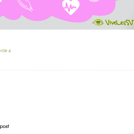
cle 4
post