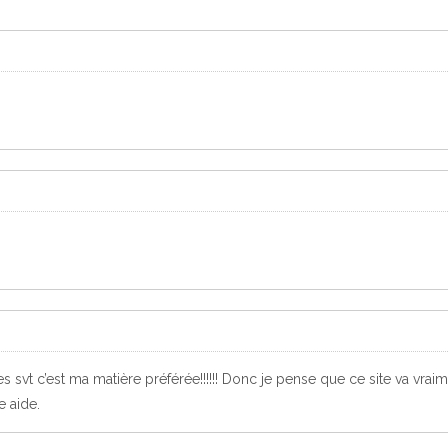
es svt c’est ma matière préférée!!!!!! Donc je pense que ce site va vrai
e aide.