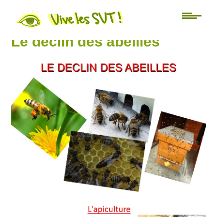
3ème
Le déclin des abeilles