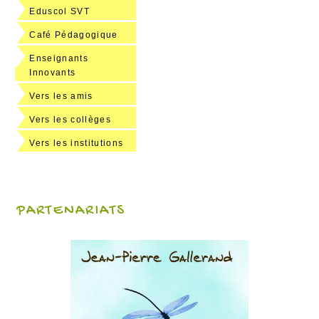
Eduscol SVT
Café Pédagogique
Enseignants
Innovants
Vers les amis
Vers les collèges
Vers les institutions
PARTENARIATS