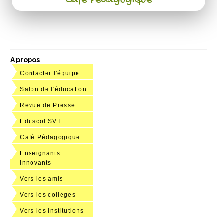
Café Pédagogique
A propos
Contacter l'équipe
Salon de l'éducation
Revue de Presse
Eduscol SVT
Café Pédagogique
Enseignants
Innovants
Vers les amis
Vers les collèges
Vers les institutions