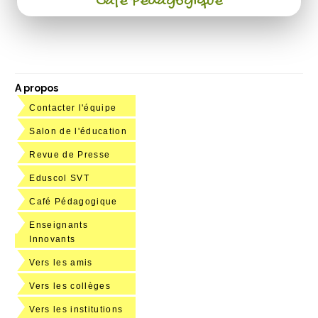
Café Pédagogique
A propos
Contacter l'équipe
Salon de l'éducation
Revue de Presse
Eduscol SVT
Café Pédagogique
Enseignants
Innovants
Vers les amis
Vers les collèges
Vers les institutions