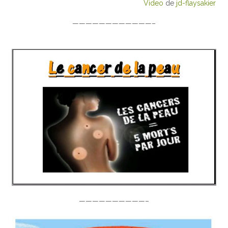
Video
de
jd-flaysakier
————————————–
——————————–