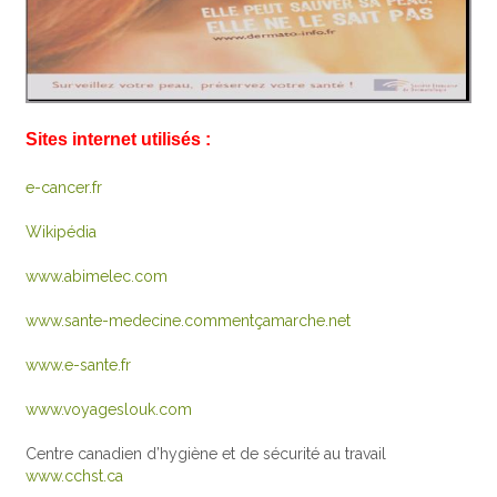
Sites internet utilisés :
e-cancer.fr
Wikipédia
www.abimelec.com
www.sante-medecine.commentçamarche.net
www.e-sante.fr
www.voyageslouk.com
Centre canadien d’hygiène et de sécurité au travail
www.cchst.ca