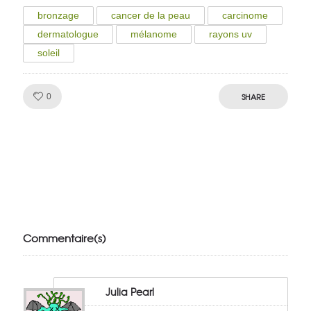
bronzage
cancer de la peau
carcinome
dermatologue
mélanome
rayons uv
soleil
Like!
SHARE
0
Julien de
VivelesSVT.com
Commentaire(s)
Julia Pearl