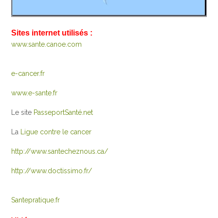
Sites internet utilisés :
www.sante.canoe.com
e-cancer.fr
www.e-sante.fr
Le site
PasseportSanté.net
La
Ligue contre le cancer
http://www.santecheznous.ca/
http://www.doctissimo.fr/
Santepratique.fr