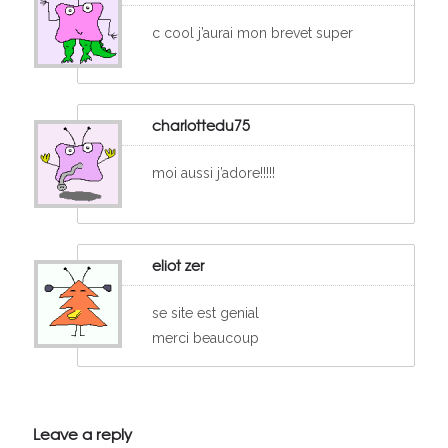
c cool j’aurai mon brevet super
charlottedu75
moi aussi j’adore!!!!!
eliot zer
se site est genial
merci beaucoup
Leave a reply