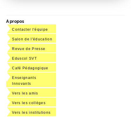
A propos
Contacter l'équipe
Salon de l'éducation
Revue de Presse
Eduscol SVT
Café Pédagogique
Enseignants
Innovants
Vers les amis
Vers les collèges
Vers les institutions