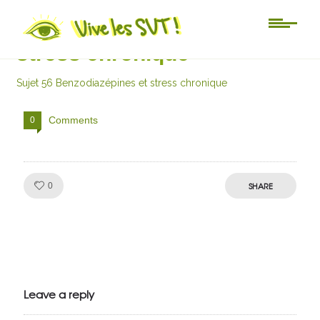
Sujet 56 Benzodiazépines et
stress chronique
Sujet 56 Benzodiazépines et stress chronique
Comments
0
Like!
SHARE
0
Julien de
VivelesSVT.com
Leave a reply