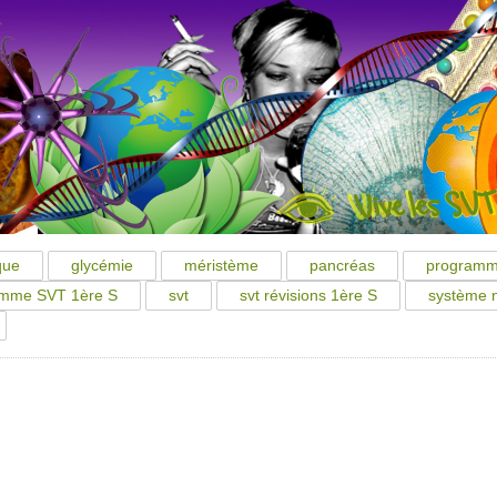
que
glycémie
méristème
pancréas
program
amme SVT 1ère S
svt
svt révisions 1ère S
système 