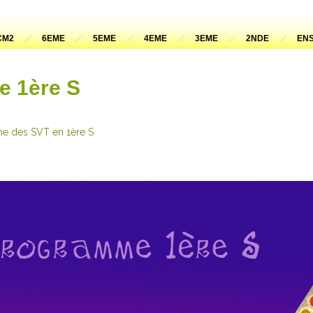
CM2
6EME
5EME
4EME
3EME
2NDE
ENS
e 1ère S
e des SVT en 1ère S