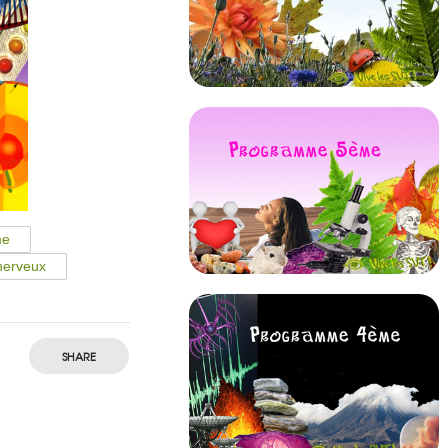
me
nerveux
SHARE