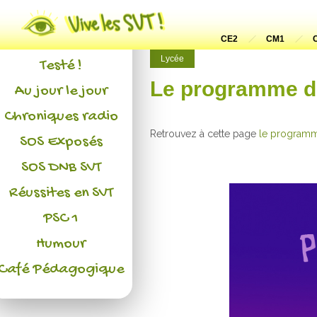
Actualités
L'association
CE2
CM1
Lycée
Testé !
Le programme d
Au jour le jour
Chroniques radio
Retrouvez à cette page
le programm
SOS Exposés
SOS DNB SVT
Réussites en SVT
PSC 1
Humour
Café Pédagogique