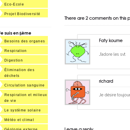
Julien de
Eco-Ecole
VivelesSVT.com
Projet Biodiversité
There are 2 comments on this p
Je suis en 5ème
Faty koume
Besoins des organes
Respiration
J’adore les svt
Digestion
Élimination des
déchets
richard
Circulation sanguine
Je désire toujou
Respiration et milieux
de vie
Le système solaire
Météo et climat
Leave a reply
Géologie externe