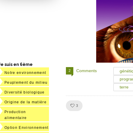
Je suis en 6ème
Comments
2
généti
Notre environnement
progr
Peuplement du milieu
terre
Diversité biologique
Origine de la matière
Like!
3
Production
alimentaire
Option Environnement