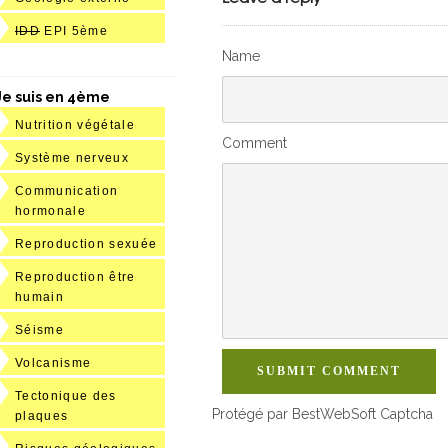
IDD
EPI 5ème
Name
Je suis en 4ème
Nutrition végétale
Comment
Système nerveux
Communication
hormonale
Reproduction sexuée
Reproduction être
humain
Séisme
Volcanisme
SUBMIT COMMENT
Tectonique des
Protégé par BestWebSoft Captcha
plaques