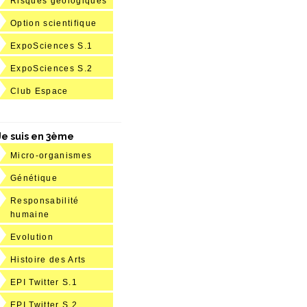
Risques géologiques
Option scientifique
ExpoSciences S.1
ExpoSciences S.2
Club Espace
Je suis en 3ème
Micro-organismes
Génétique
Responsabilité
humaine
Evolution
Histoire des Arts
EPI Twitter S.1
EPI Twitter S.2