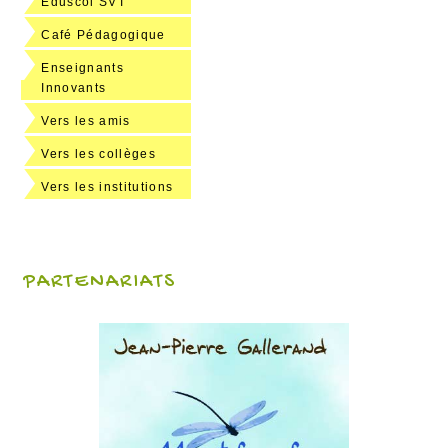
Eduscol SVT
Café Pédagogique
Enseignants
Innovants
Vers les amis
Vers les collèges
Vers les institutions
PARTENARIATS