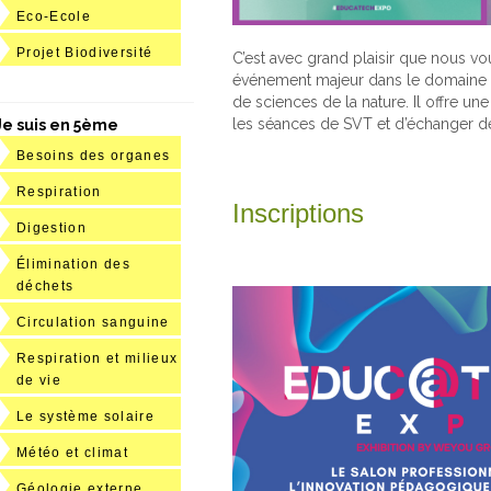
Eco-Ecole
Projet Biodiversité
C’est avec grand plaisir que nous vo
événement majeur dans le domaine de
de sciences de la nature. Il offre u
les séances de SVT et d’échanger de
Je suis en 5ème
Besoins des organes
Respiration
Inscriptions
Digestion
Élimination des
déchets
Circulation sanguine
Respiration et milieux
de vie
Le système solaire
Météo et climat
Géologie externe