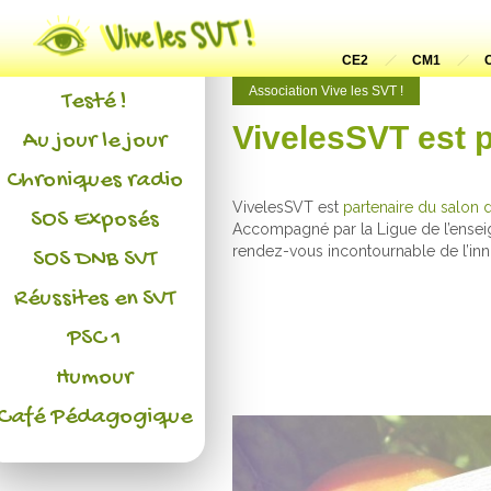
Actualités
L'association
CE2
CM1
Association Vive les SVT !
Testé !
VivelesSVT est 
Au jour le jour
Chroniques radio
VivelesSVT est
partenaire du salon 
SOS Exposés
Accompagné par la Ligue de l’enseig
rendez-vous incontournable de l’inn
SOS DNB SVT
Réussites en SVT
PSC 1
Humour
Café Pédagogique