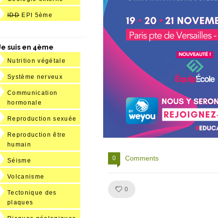
IDD
EPI 5ème
Je suis en 4ème
Nutrition végétale
Système nerveux
Communication
hormonale
Reproduction sexuée
Reproduction être
humain
Comments
0
Séisme
Volcanisme
Like!
0
Tectonique des
plaques