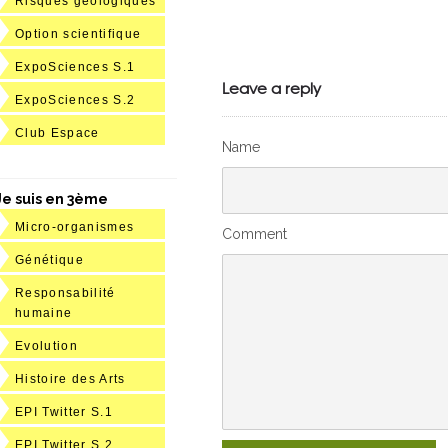
Risques géologiques
Option scientifique
Julien de
ExpoSciences S.1
VivelesSVT.com
Leave a reply
ExpoSciences S.2
Club Espace
Name
Je suis en 3ème
Micro-organismes
Comment
Génétique
Responsabilité
humaine
Evolution
Histoire des Arts
EPI Twitter S.1
EPI Twitter S.2