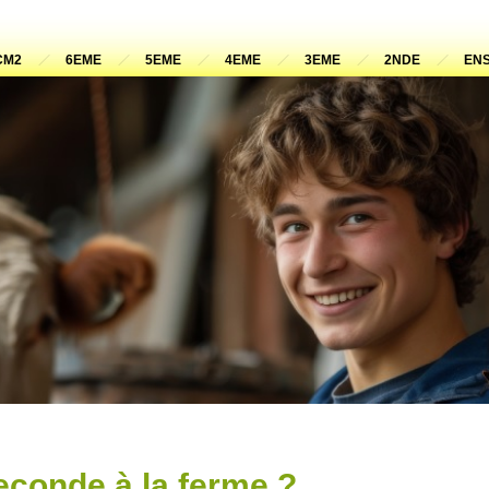
CM2
6EME
5EME
4EME
3EME
2NDE
ENS
econde à la ferme ?