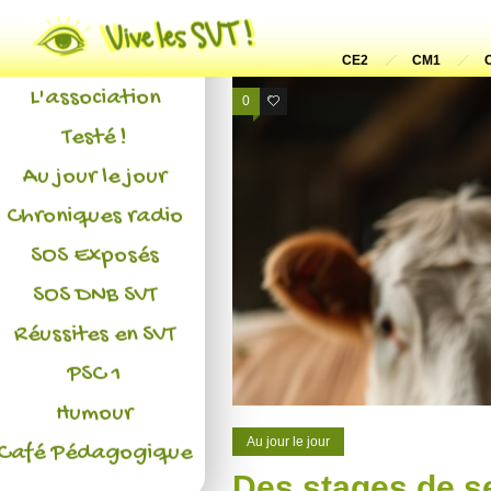
Actualités
CE2
CM1
L'association
0
2
Testé !
Au jour le jour
Chroniques radio
SOS Exposés
SOS DNB SVT
Réussites en SVT
PSC 1
Humour
Au jour le jour
Café Pédagogique
Des stages de s