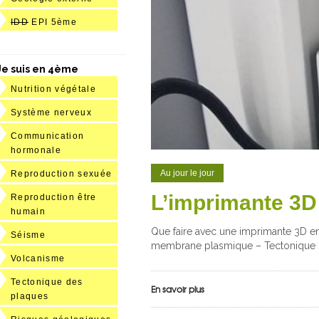
IDD
EPI 5ème
Je suis en 4ème
Nutrition végétale
Système nerveux
Communication
hormonale
Au jour le jour
Reproduction sexuée
L’imprimante 3D
Reproduction être
humain
Que faire avec une imprimante 3D en
Séisme
membrane plasmique – Tectonique d
Volcanisme
Tectonique des
En savoir plus
plaques