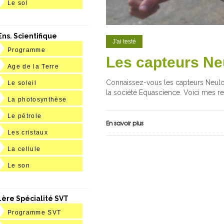
Le sol
Ens. Scientifique
J'ai testé
Programme
Les capteurs Ne
Age de la Terre
Connaissez-vous les capteurs Neulog
Le soleil
la société Equascience. Voici mes re
La photosynthèse
Le pétrole
En savoir plus
Les cristaux
La cellule
Le son
1ère Spécialité SVT
Programme SVT