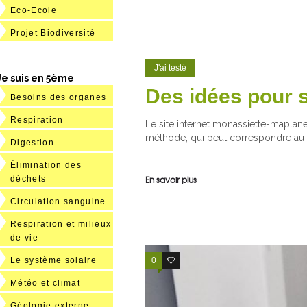
Eco-Ecole
Projet Biodiversité
J'ai testé
Je suis en 5ème
Des idées pour s
Besoins des organes
Respiration
Le site internet monassiette-maplane
méthode, qui peut correspondre au 
Digestion
Élimination des
En savoir plus
déchets
Circulation sanguine
Respiration et milieux
de vie
Le système solaire
0
5
Météo et climat
Géologie externe