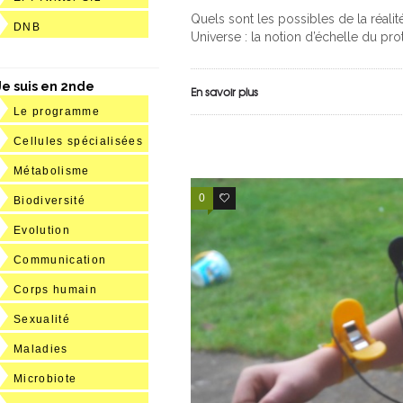
Quels sont les possibles de la réalit
DNB
Universe : la notion d’échelle du pro
Je suis en 2nde
En savoir plus
Le programme
Cellules spécialisées
Métabolisme
0
3
Biodiversité
Evolution
Communication
Corps humain
Sexualité
Maladies
Microbiote