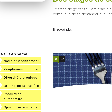
Le stage de 3e est souvent difficile à
compliqué de se demander quel job 
En savoir plus
Je suis en 6ème
0
2
Notre environnement
Peuplement du milieu
Diversité biologique
Origine de la matière
Production
alimentaire
Option Environnement