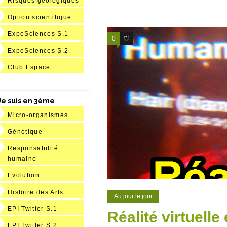
Risques géologiques
Option scientifique
ExpoSciences S.1
0
1
ExpoSciences S.2
Club Espace
Je suis en 3ème
Micro-organismes
Génétique
Responsabilité
humaine
Evolution
Histoire des Arts
Au jour le jour
EPI Twitter S.1
Réalité virtuelle
EPI Twitter S.2