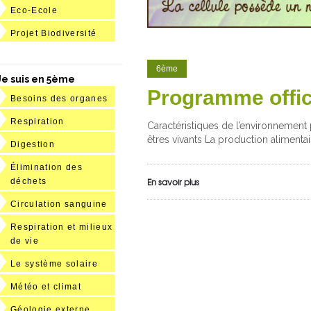
Eco-Ecole
Projet Biodiversité
6ème
Je suis en 5ème
Programme offic
Besoins des organes
Respiration
Caractéristiques de l’environnement 
êtres vivants La production alimentai
Digestion
Élimination des
En savoir plus
déchets
Circulation sanguine
Respiration et milieux
de vie
Le système solaire
Météo et climat
Géologie externe