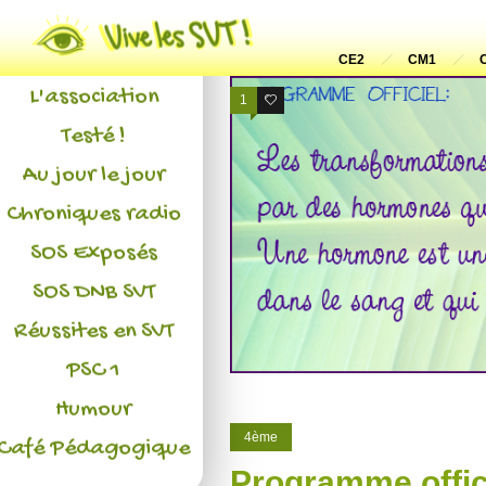
Actualités
CE2
CM1
L'association
1
10
Testé !
Au jour le jour
Chroniques radio
SOS Exposés
SOS DNB SVT
Réussites en SVT
PSC 1
Humour
4ème
Café Pédagogique
Programme offic