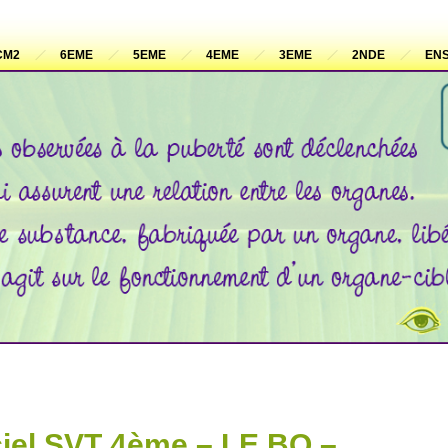
CM2
6EME
5EME
4EME
3EME
2NDE
ENS
iel SVT 4ème – LE BO –