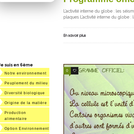
L’activité interne du globe : les séis
plaques L’activité interne du globe : 
En savoir plus
Je suis en 6ème
0
12
Notre environnement
Peuplement du milieu
Diversité biologique
Origine de la matière
Production
alimentaire
Option Environnement