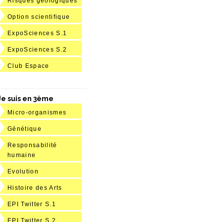
Risques géologiques
Option scientifique
ExpoSciences S.1
ExpoSciences S.2
Club Espace
Je suis en 3ème
Micro-organismes
Génétique
Responsabilité
humaine
Evolution
Histoire des Arts
EPI Twitter S.1
EPI Twitter S.2