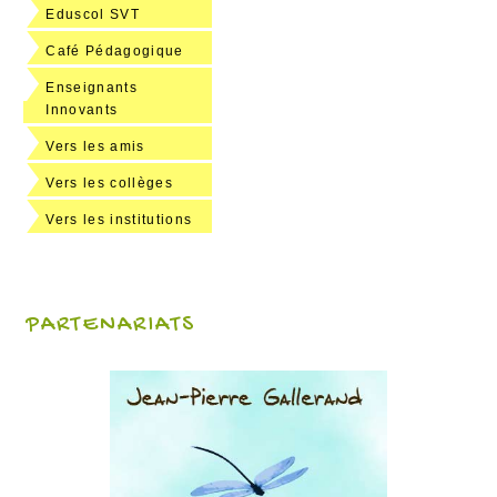
Eduscol SVT
Café Pédagogique
Enseignants
Innovants
Vers les amis
Vers les collèges
Vers les institutions
PARTENARIATS