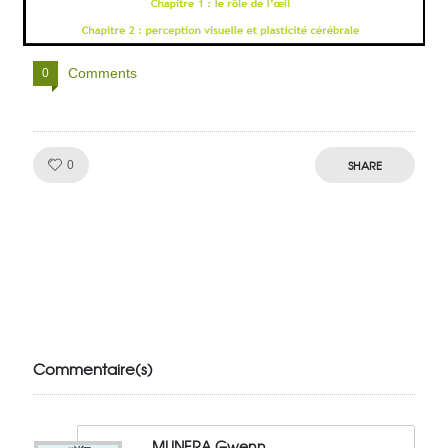
Comments
0
Like!
SHARE
0
Julien de
VivelesSVT.com
Commentaire(s)
MUNERA Gwenn