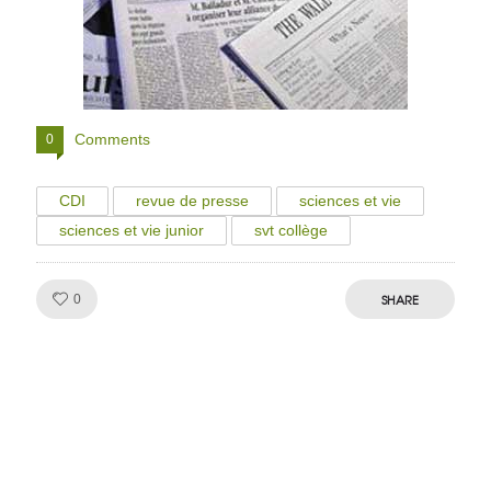
Comments
0
CDI
revue de presse
sciences et vie
sciences et vie junior
svt collège
Like!
SHARE
0
Julien de