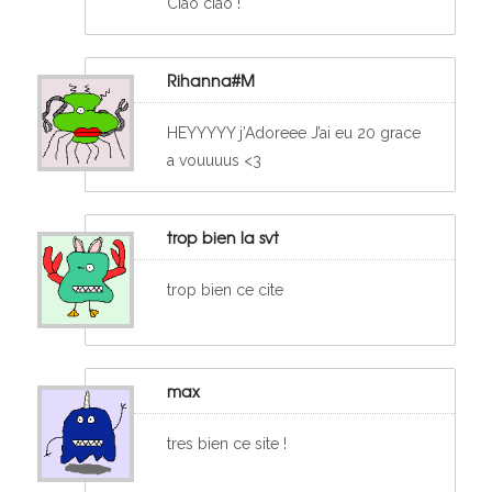
Ciao ciao !
Rihanna#M
HEYYYYY j’Adoreee J’ai eu 20 grace
a vouuuus <3
trop bien la svt
trop bien ce cite
max
tres bien ce site !