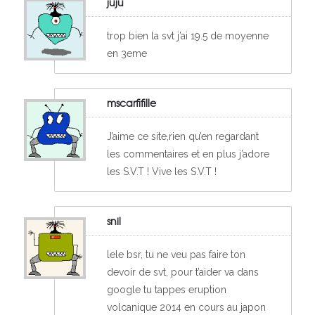
juju
trop bien la svt j’ai 19.5 de moyenne
en 3eme
mscarfifille
J’aime ce site,rien qu’en regardant
les commentaires et en plus j’adore
les S.V.T ! Vive les S.V.T !
snil
lele bsr, tu ne veu pas faire ton
devoir de svt, pour t’aider va dans
google tu tappes eruption
volcanique 2014 en cours au japon