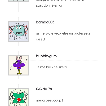
avait donné en dm
bamba005
j’aime svt je veux être un professeur
de svt
bubble-gum
J’aime bien ce site!!:)
GG du 78
merci beaucoup !