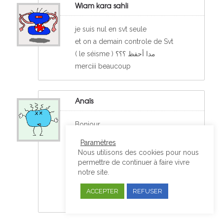
Wiam kara sahli
je suis nul en svt seule
et on a demain controle de Svt
( le séisme ) مدا أحفظ ؟؟؟
merciii beaucoup
Anaïs
Bonjour ,
Je dois faire ma page de
Paramètres
présentation en S.V.T et il me faut le
Nous utilisons des cookies pour nous
programme de 4 ème pour
permettre de continuer à faire vivre
notre site.
demain,merci de me donner le
plus rapidement possible .
ACCEPTER
REFUSER
Merci par avance .