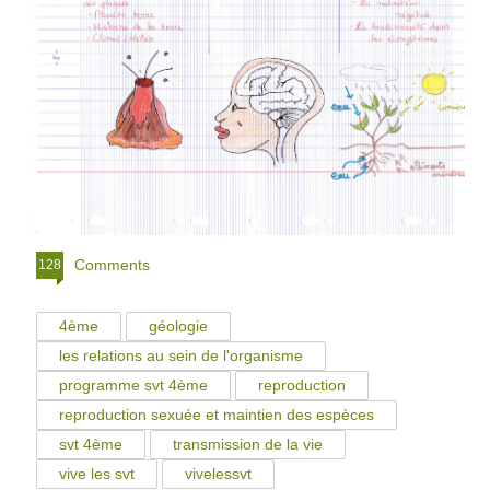
Comments
128
4ème
géologie
les relations au sein de l'organisme
programme svt 4ème
reproduction
reproduction sexuée et maintien des espèces
svt 4ème
transmission de la vie
vive les svt
vivelessvt