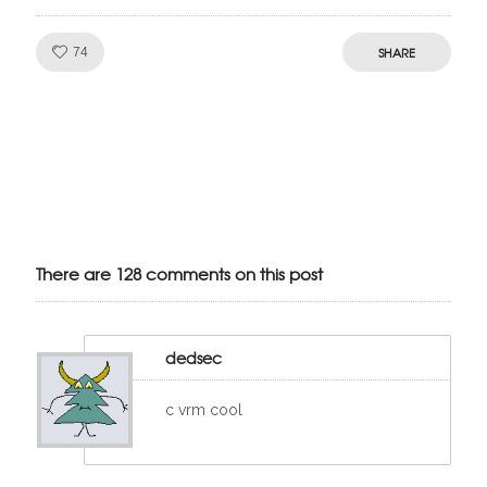
Like!
SHARE
74
Julien de
VivelesSVT.com
There are 128 comments on this post
dedsec
c vrm cool