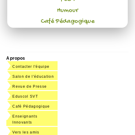
Humour
Café Pédagogique
A propos
Contacter l'équipe
Salon de l'éducation
Revue de Presse
Eduscol SVT
Café Pédagogique
Enseignants
Innovants
Vers les amis