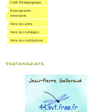
Café Pédagogique
Enseignants
Innovants
Vers les amis
Vers les collèges
Vers les institutions
PARTENARIATS