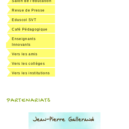
Salon de l'éducation
Revue de Presse
Eduscol SVT
Café Pédagogique
Enseignants
Innovants
Vers les amis
Vers les collèges
Vers les institutions
PARTENARIATS