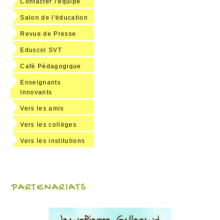
Contacter l'équipe
Salon de l'éducation
Revue de Presse
Eduscol SVT
Café Pédagogique
Enseignants
Innovants
Vers les amis
Vers les collèges
Vers les institutions
PARTENARIATS