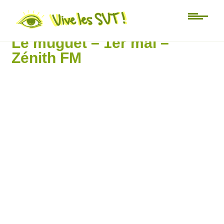
zénith FM
Le muguet – 1er mai –
Zénith FM