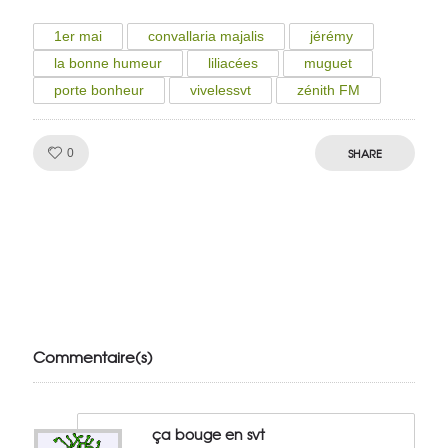
1er mai
convallaria majalis
jérémy
la bonne humeur
liliacées
muguet
porte bonheur
vivelessvt
zénith FM
Like!
SHARE
0
Julien de
VivelesSVT.com
Commentaire(s)
ça bouge en svt