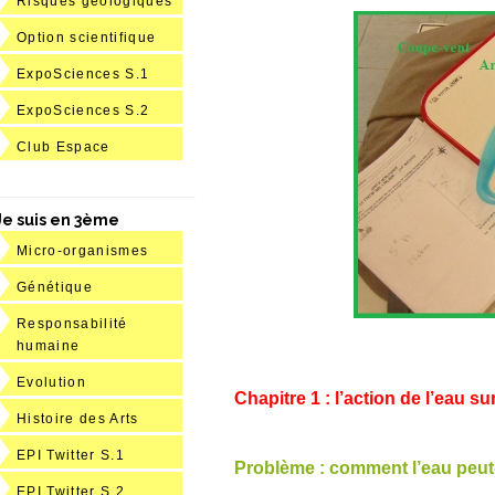
Risques géologiques
Option scientifique
ExpoSciences S.1
ExpoSciences S.2
Club Espace
Je suis en 3ème
Micro-organismes
Génétique
Responsabilité
humaine
Evolution
Chapitre 1 : l’action de l’eau su
Histoire des Arts
EPI Twitter S.1
Problème : comment l’eau peut-
EPI Twitter S.2