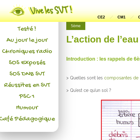
Actualités
L'association
CE2
CM1
5ème
Testé !
L’action de l’eau
Au jour le jour
Chroniques radio
Introduction : les rappels de 6
SOS Exposés
SOS DNB SVT
> Quelles sont les
composantes de l
Réussites en SVT
> Qu’est ce qu’un sol ?
PSC 1
Humour
Café Pédagogique