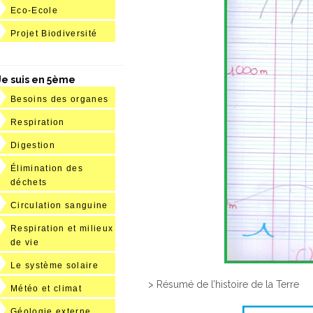
Eco-Ecole
Projet Biodiversité
Je suis en 5ème
Besoins des organes
Respiration
Digestion
Élimination des
déchets
Circulation sanguine
Respiration et milieux
de vie
Le système solaire
> Résumé de l’histoire de la Terre
Météo et climat
Géologie externe