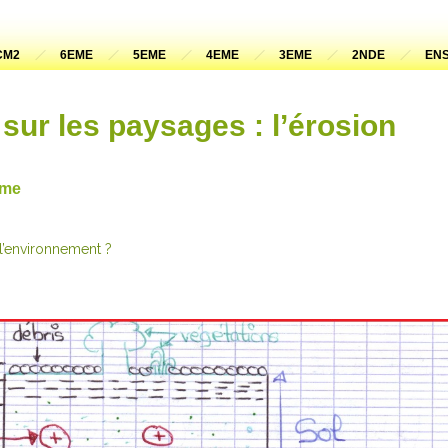
CM2
6EME
5EME
4EME
3EME
2NDE
ENS
 sur les paysages : l’érosion
ème
’environnement ?