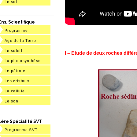
Le sol
Ens. Scientifique
Programme
Age de la Terre
Le soleil
I – Etude de deux roches différ
La photosynthèse
Le pétrole
Les cristaux
La cellule
Le son
1ère Spécialité SVT
Programme SVT