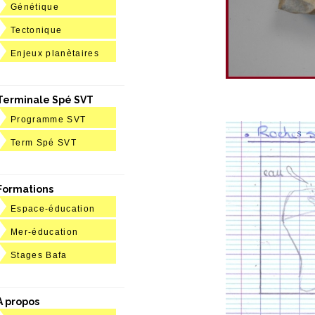
Génétique
Tectonique
Enjeux planètaires
Terminale Spé SVT
Programme SVT
Term Spé SVT
Formations
Espace-éducation
Mer-éducation
Stages Bafa
A propos