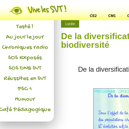
Actualités
L'association
CE2
CM1
Lycée
Testé !
De la diversifica
Au jour le jour
biodiversité
Chroniques radio
SOS Exposés
SOS DNB SVT
De la diversificat
Réussites en SVT
PSC 1
Humour
Café Pédagogique