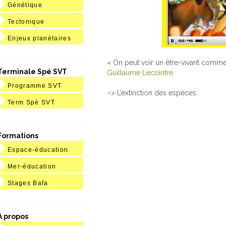
Génétique
Tectonique
Enjeux planètaires
« On peut voir un être-vivant comme u
Terminale Spé SVT
Guillaume Lecointre
Programme SVT
–> L’extinction des espèces
Term Spé SVT
Formations
Espace-éducation
Mer-éducation
Stages Bafa
A propos