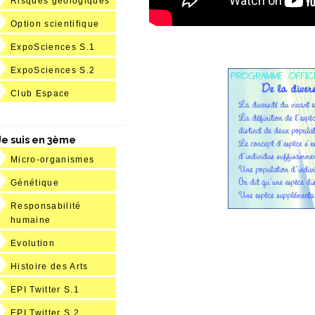
Risques géologiques
Option scientifique
ExpoSciences S.1
ExpoSciences S.2
Club Espace
Je suis en 3ème
Micro-organismes
Génétique
Responsabilité
humaine
Evolution
Histoire des Arts
EPI Twitter S.1
EPI Twitter S.2