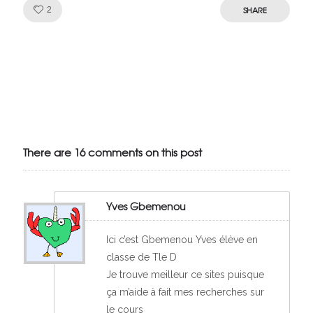
Like!
SHARE
2
Julien de
VivelesSVT.com
There are 16 comments on this post
Yves Gbemenou
Ici c’est Gbemenou Yves élève en
classe de Tle D
Je trouve meilleur ce sites puisque
ça m’aide à fait mes recherches sur
le cours