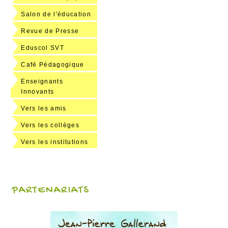
Salon de l'éducation
Revue de Presse
Eduscol SVT
Café Pédagogique
Enseignants
Innovants
Vers les amis
Vers les collèges
Vers les institutions
PARTENARIATS