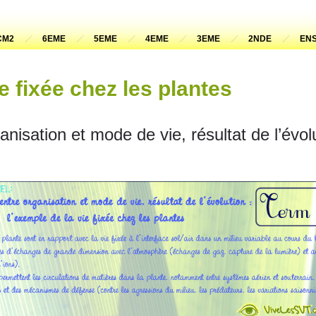
CM2
6EME
5EME
4EME
3EME
2NDE
ENS
e fixée chez les plantes
anisation et mode de vie, résultat de l’évol