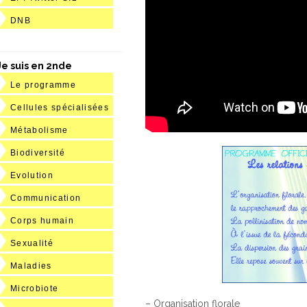
DNB
Je suis en 2nde
Le programme
Cellules spécialisées
Métabolisme
Biodiversité
Evolution
Communication
Corps humain
Sexualité
Maladies
Microbiote
– Organisation florale