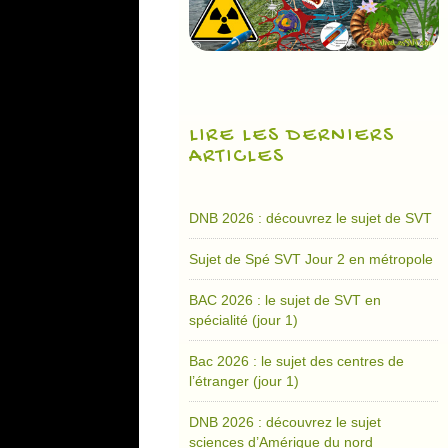
LIRE LES DERNIERS
ARTICLES
DNB 2026 : découvrez le sujet de SVT
Sujet de Spé SVT Jour 2 en métropole
BAC 2026 : le sujet de SVT en
spécialité (jour 1)
Bac 2026 : le sujet des centres de
l’étranger (jour 1)
DNB 2026 : découvrez le sujet
sciences d’Amérique du nord