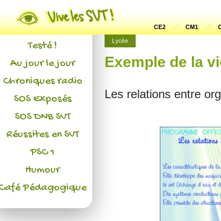
Actualités
L'association
CE2
CM1
Lycée
Testé !
Exemple de la vi
Au jour le jour
Chroniques radio
Les relations entre org
SOS Exposés
SOS DNB SVT
Réussites en SVT
PSC 1
Humour
Café Pédagogique