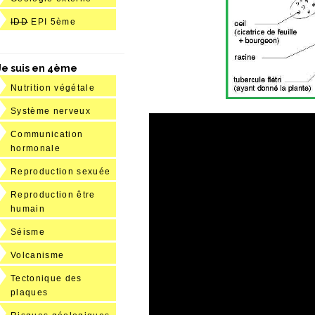
IDD
EPI 5ème
Je suis en 4ème
Nutrition végétale
Système nerveux
Communication
hormonale
Reproduction sexuée
Reproduction être
humain
Séisme
Volcanisme
Tectonique des
plaques