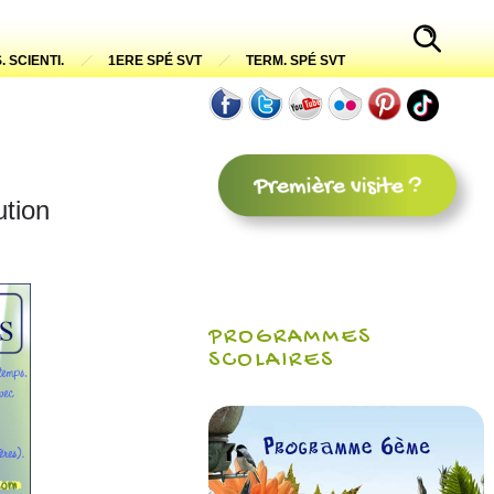
. SCIENTI.
1ERE SPÉ SVT
TERM. SPÉ SVT
ution
PROGRAMMES
SCOLAIRES