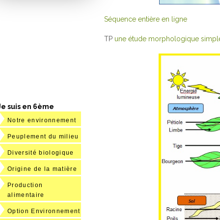
Séquence entière en ligne
TP
une étude morphologique simpl
Je suis en 6ème
Notre environnement
Peuplement du milieu
Diversité biologique
Origine de la matière
Production
alimentaire
Option Environnement