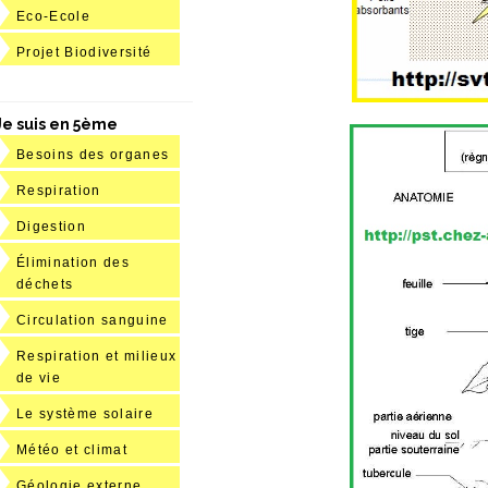
Eco-Ecole
Projet Biodiversité
Je suis en 5ème
Besoins des organes
Respiration
Digestion
Élimination des
déchets
Circulation sanguine
Respiration et milieux
de vie
Le système solaire
Météo et climat
Géologie externe