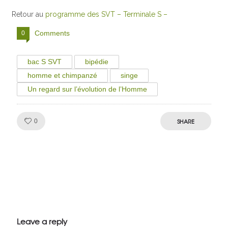
Retour au
programme des SVT – Terminale S –
Comments
0
bac S SVT
bipédie
homme et chimpanzé
singe
Un regard sur l’évolution de l’Homme
Like!
SHARE
0
Julien de
VivelesSVT.com
Leave a reply