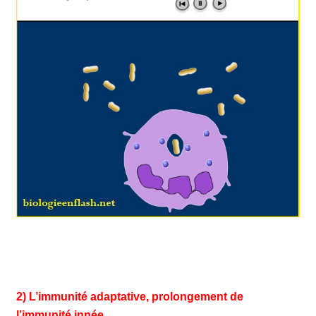
2) L’immunité adaptative, prolongement de
l’immunité innée