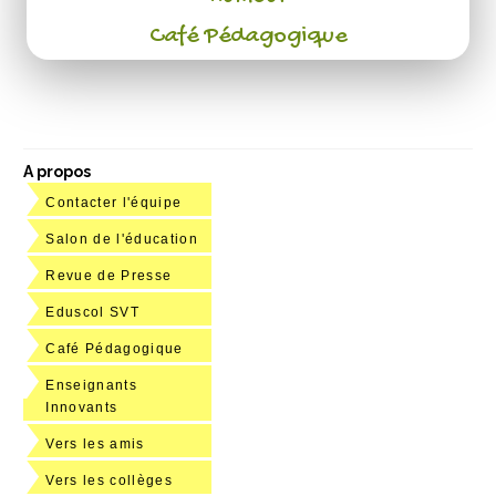
Café Pédagogique
A propos
Contacter l'équipe
Salon de l'éducation
Revue de Presse
Eduscol SVT
Café Pédagogique
Enseignants
Innovants
Vers les amis
Vers les collèges